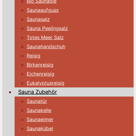
Bio Saunaöle
Saunaaufguss
Saunasalz
Sauna Peelingsalz
Totes Meer Salz
Saunahandschuh
Reisig
Birkenreisig
Eichenreisig
Eukalyptusreisig
Sauna Zubehör
Saunatür
Saunakelle
Saunaeimer
Saunakübel