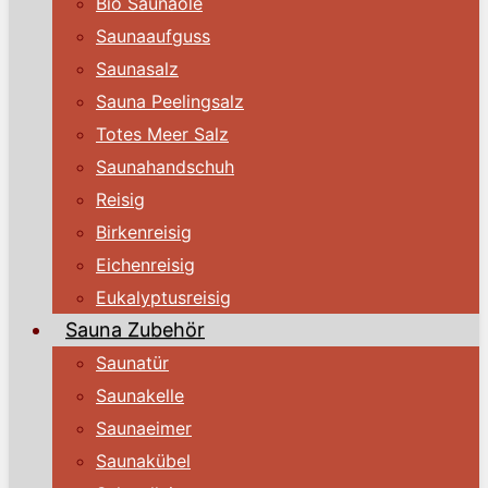
Bio Saunaöle
Saunaaufguss
Saunasalz
Sauna Peelingsalz
Totes Meer Salz
Saunahandschuh
Reisig
Birkenreisig
Eichenreisig
Eukalyptusreisig
Sauna Zubehör
Saunatür
Saunakelle
Saunaeimer
Saunakübel