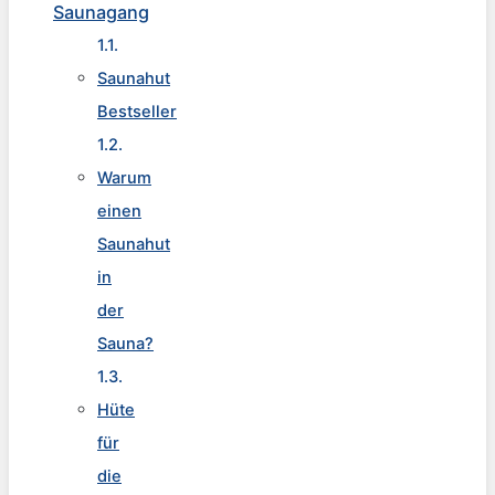
Saunagang
Saunahut
Bestseller
Warum
einen
Saunahut
in
der
Sauna?
Hüte
für
die