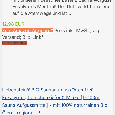
Eukalyptus Menthol! Der Duft wirkt befreiend
auf die Atemwege und ist...
12,98 EUR
Zum Amazon Angebot*
Preis inkl. MwSt., zzgl.
Versand; Bild-Link*
Bestseller Nr. 8
Liebenstein® BIO Saunaaufguss “Atemfrei” -
Eukalyptus, Latschenkiefer & Minze [1x100ml
Sauna Aufgussmittel] - mit 100% naturreinen Bio
Ölen – regional...*