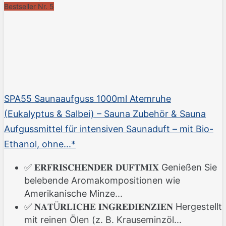
Bestseller Nr. 5
SPA55 Saunaaufguss 1000ml Atemruhe
(Eukalyptus & Salbei) – Sauna Zubehör & Sauna
Aufgussmittel für intensiven Saunaduft – mit Bio-
Ethanol, ohne...*
✅ 𝐄𝐑𝐅𝐑𝐈𝐒𝐂𝐇𝐄𝐍𝐃𝐄𝐑 𝐃𝐔𝐅𝐓𝐌𝐈𝐗 Genießen Sie
belebende Aromakompositionen wie
Amerikanische Minze...
✅ 𝐍𝐀𝐓Ü𝐑𝐋𝐈𝐂𝐇𝐄 𝐈𝐍𝐆𝐑𝐄𝐃𝐈𝐄𝐍𝐙𝐈𝐄𝐍 Hergestellt
mit reinen Ölen (z. B. Krauseminzöl...