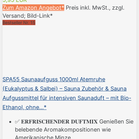
Zum Amazon Angebot*
Preis inkl. MwSt., zzgl.
Versand; Bild-Link*
Bestseller Nr. 15
SPA55 Saunaaufguss 1000ml Atemruhe
(Eukalyptus & Salbei) – Sauna Zubehör & Sauna
Aufgussmittel für intensiven Saunaduft – mit Bio-
Ethanol, ohne...*
✅ 𝐄𝐑𝐅𝐑𝐈𝐒𝐂𝐇𝐄𝐍𝐃𝐄𝐑 𝐃𝐔𝐅𝐓𝐌𝐈𝐗 Genießen Sie
belebende Aromakompositionen wie
Amerikanische Minze...