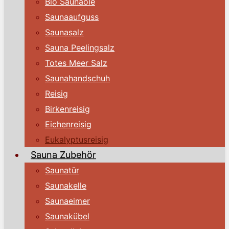
Bio Saunaöle
Saunaaufguss
Saunasalz
Sauna Peelingsalz
Totes Meer Salz
Saunahandschuh
Reisig
Birkenreisig
Eichenreisig
Eukalyptusreisig
Sauna Zubehör
Saunatür
Saunakelle
Saunaeimer
Saunakübel