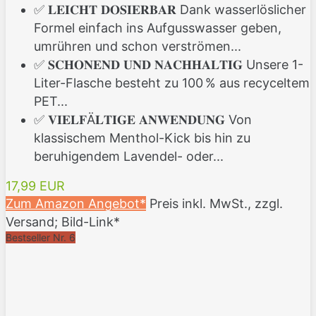
✅ 𝐋𝐄𝐈𝐂𝐇𝐓 𝐃𝐎𝐒𝐈𝐄𝐑𝐁𝐀𝐑 Dank wasserlöslicher
Formel einfach ins Aufgusswasser geben,
umrühren und schon verströmen...
✅ 𝐒𝐂𝐇𝐎𝐍𝐄𝐍𝐃 𝐔𝐍𝐃 𝐍𝐀𝐂𝐇𝐇𝐀𝐋𝐓𝐈𝐆 Unsere 1-
Liter-Flasche besteht zu 100 % aus recyceltem
PET...
✅ 𝐕𝐈𝐄𝐋𝐅Ä𝐋𝐓𝐈𝐆𝐄 𝐀𝐍𝐖𝐄𝐍𝐃𝐔𝐍𝐆 Von
klassischem Menthol-Kick bis hin zu
beruhigendem Lavendel- oder...
17,99 EUR
Zum Amazon Angebot*
Preis inkl. MwSt., zzgl.
Versand; Bild-Link*
Bestseller Nr. 6