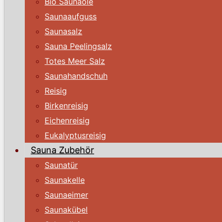
Bio Saunaöle
Saunaaufguss
Saunasalz
Sauna Peelingsalz
Totes Meer Salz
Saunahandschuh
Reisig
Birkenreisig
Eichenreisig
Eukalyptusreisig
Sauna Zubehör
Saunatür
Saunakelle
Saunaeimer
Saunakübel