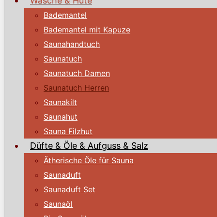
Wäsche & Hüte
Bademantel
Bademantel mit Kapuze
Saunahandtuch
Saunatuch
Saunatuch Damen
Saunatuch Herren
Saunakilt
Saunahut
Sauna Filzhut
Düfte & Öle & Aufguss & Salz
Ätherische Öle für Sauna
Saunaduft
Saunaduft Set
Saunaöl