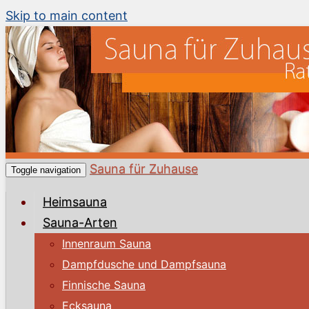
Skip to main content
Sauna für Zuhause
Toggle navigation
Heimsauna
Sauna-Arten
Innenraum Sauna
Dampfdusche und Dampfsauna
Finnische Sauna
Ecksauna