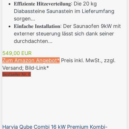
𝐄𝐟𝐟𝐢𝐳𝐢𝐞𝐧𝐭𝐞 𝐇𝐢𝐭𝐳𝐞𝐯𝐞𝐫𝐭𝐞𝐢𝐥𝐮𝐧𝐠: Die 20 kg
Diabassteine Saunastein im Lieferumfang
sorgen...
𝐄𝐢𝐧𝐟𝐚𝐜𝐡𝐞 𝐈𝐧𝐬𝐭𝐚𝐥𝐥𝐚𝐭𝐢𝐨𝐧: Der Saunaofen 9kW mit
externer steuerung lässt sich dank seiner
durchdachten...
549,00 EUR
Zum Amazon Angebot*
Preis inkl. MwSt., zzgl.
Versand; Bild-Link*
Bestseller Nr. 6
Harvia Qube Combi 16 kW Premium Kombi-