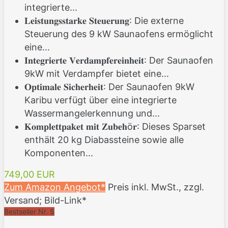
integrierte...
𝐋𝐞𝐢𝐬𝐭𝐮𝐧𝐠𝐬𝐬𝐭𝐚𝐫𝐤𝐞 𝐒𝐭𝐞𝐮𝐞𝐫𝐮𝐧𝐠: Die externe
Steuerung des 9 kW Saunaofens ermöglicht
eine...
𝐈𝐧𝐭𝐞𝐠𝐫𝐢𝐞𝐫𝐭𝐞 𝐕𝐞𝐫𝐝𝐚𝐦𝐩𝐟𝐞𝐫𝐞𝐢𝐧𝐡𝐞𝐢𝐭: Der Saunaofen
9kW mit Verdampfer bietet eine...
𝐎𝐩𝐭𝐢𝐦𝐚𝐥𝐞 𝐒𝐢𝐜𝐡𝐞𝐫𝐡𝐞𝐢𝐭: Der Saunaofen 9kW
Karibu verfügt über eine integrierte
Wassermangelerkennung und...
𝐊𝐨𝐦𝐩𝐥𝐞𝐭𝐭𝐩𝐚𝐤𝐞𝐭 𝐦𝐢𝐭 𝐙𝐮𝐛𝐞𝐡ö𝐫: Dieses Sparset
enthält 20 kg Diabassteine sowie alle
Komponenten...
749,00 EUR
Zum Amazon Angebot*
Preis inkl. MwSt., zzgl.
Versand; Bild-Link*
Bestseller Nr. 5