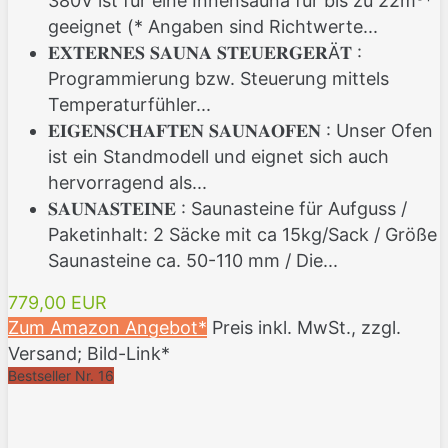
380V ist für eine Innensauna für bis zu 22m³*
geeignet (* Angaben sind Richtwerte...
𝐄𝐗𝐓𝐄𝐑𝐍𝐄𝐒 𝐒𝐀𝐔𝐍𝐀 𝐒𝐓𝐄𝐔𝐄𝐑𝐆𝐄𝐑Ä𝐓 :
Programmierung bzw. Steuerung mittels
Temperaturfühler...
𝐄𝐈𝐆𝐄𝐍𝐒𝐂𝐇𝐀𝐅𝐓𝐄𝐍 𝐒𝐀𝐔𝐍𝐀𝐎𝐅𝐄𝐍 : Unser Ofen
ist ein Standmodell und eignet sich auch
hervorragend als...
𝐒𝐀𝐔𝐍𝐀𝐒𝐓𝐄𝐈𝐍𝐄 : Saunasteine für Aufguss /
Paketinhalt: 2 Säcke mit ca 15kg/Sack / Größe
Saunasteine ca. 50-110 mm / Die...
779,00 EUR
Zum Amazon Angebot*
Preis inkl. MwSt., zzgl.
Versand; Bild-Link*
Bestseller Nr. 16