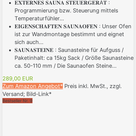
𝐄𝐗𝐓𝐄𝐑𝐍𝐄𝐒 𝐒𝐀𝐔𝐍𝐀 𝐒𝐓𝐄𝐔𝐄𝐑𝐆𝐄𝐑Ä𝐓 :
Programmierung bzw. Steuerung mittels
Temperaturfühler...
𝐄𝐈𝐆𝐄𝐍𝐒𝐂𝐇𝐀𝐅𝐓𝐄𝐍 𝐒𝐀𝐔𝐍𝐀𝐎𝐅𝐄𝐍 : Unser Ofen
ist zur Wandmontage bestimmt und eignet
sich auch...
𝐒𝐀𝐔𝐍𝐀𝐒𝐓𝐄𝐈𝐍𝐄 : Saunasteine für Aufguss /
Paketinhalt: ca 15kg Sack / Größe Saunasteine
ca. 50-110 mm / Die Saunaofen Steine...
289,00 EUR
Zum Amazon Angebot*
Preis inkl. MwSt., zzgl.
Versand; Bild-Link*
Bestseller Nr. 9