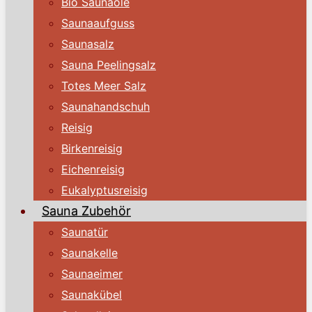
Bio Saunaöle
Saunaaufguss
Saunasalz
Sauna Peelingsalz
Totes Meer Salz
Saunahandschuh
Reisig
Birkenreisig
Eichenreisig
Eukalyptusreisig
Sauna Zubehör
Saunatür
Saunakelle
Saunaeimer
Saunakübel