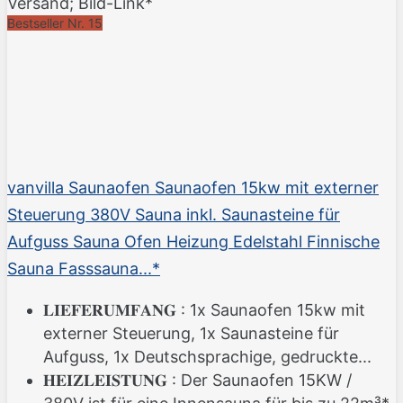
Versand; Bild-Link*
Bestseller Nr. 15
vanvilla Saunaofen Saunaofen 15kw mit externer
Steuerung 380V Sauna inkl. Saunasteine für
Aufguss Sauna Ofen Heizung Edelstahl Finnische
Sauna Fasssauna...*
𝐋𝐈𝐄𝐅𝐄𝐑𝐔𝐌𝐅𝐀𝐍𝐆 : 1x Saunaofen 15kw mit
externer Steuerung, 1x Saunasteine für
Aufguss, 1x Deutschsprachige, gedruckte...
𝐇𝐄𝐈𝐙𝐋𝐄𝐈𝐒𝐓𝐔𝐍𝐆 : Der Saunaofen 15KW /