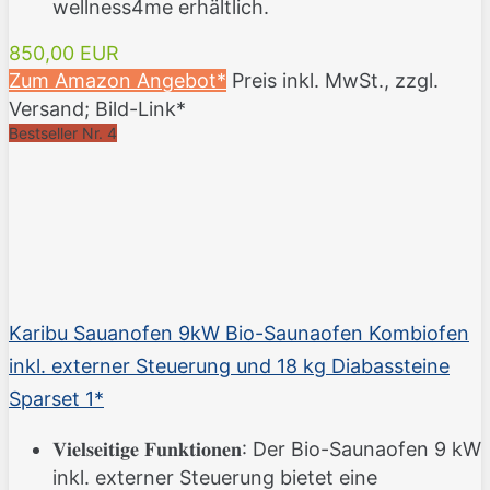
wellness4me erhältlich.
850,00 EUR
Zum Amazon Angebot*
Preis inkl. MwSt., zzgl.
Versand; Bild-Link*
Bestseller Nr. 4
Karibu Sauanofen 9kW Bio-Saunaofen Kombiofen
inkl. externer Steuerung und 18 kg Diabassteine
Sparset 1*
𝐕𝐢𝐞𝐥𝐬𝐞𝐢𝐭𝐢𝐠𝐞 𝐅𝐮𝐧𝐤𝐭𝐢𝐨𝐧𝐞𝐧: Der Bio-Saunaofen 9 kW
inkl. externer Steuerung bietet eine