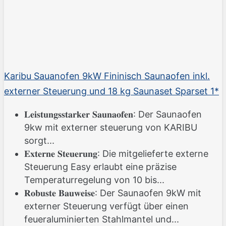
Karibu Sauanofen 9kW Fininisch Saunaofen inkl.
externer Steuerung und 18 kg Saunaset Sparset 1*
𝐋𝐞𝐢𝐬𝐭𝐮𝐧𝐠𝐬𝐬𝐭𝐚𝐫𝐤𝐞𝐫 𝐒𝐚𝐮𝐧𝐚𝐨𝐟𝐞𝐧: Der Saunaofen
9kw mit externer steuerung von KARIBU
sorgt...
𝐄𝐱𝐭𝐞𝐫𝐧𝐞 𝐒𝐭𝐞𝐮𝐞𝐫𝐮𝐧𝐠: Die mitgelieferte externe
Steuerung Easy erlaubt eine präzise
Temperaturregelung von 10 bis...
𝐑𝐨𝐛𝐮𝐬𝐭𝐞 𝐁𝐚𝐮𝐰𝐞𝐢𝐬𝐞: Der Saunaofen 9kW mit
externer Steuerung verfügt über einen
feueraluminierten Stahlmantel und...