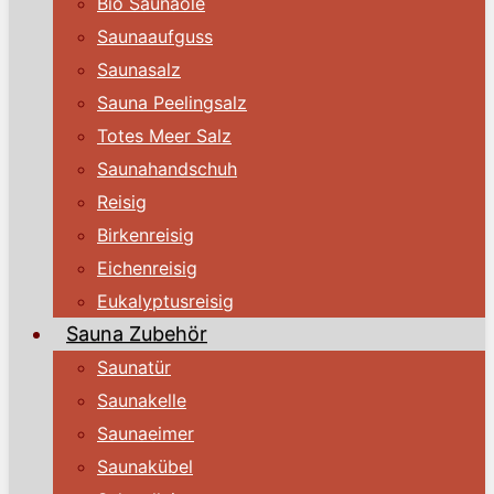
Bio Saunaöle
Saunaaufguss
Saunasalz
Sauna Peelingsalz
Totes Meer Salz
Saunahandschuh
Reisig
Birkenreisig
Eichenreisig
Eukalyptusreisig
Sauna Zubehör
Saunatür
Saunakelle
Saunaeimer
Saunakübel