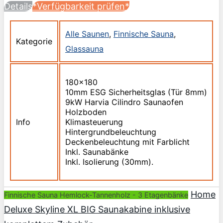
Details
*Verfügbarkeit prüfen*
Alle Saunen
,
Finnische Sauna
,
Kategorie
Glassauna
180x180
10mm ESG Sicherheitsglas (Tür 8mm)
9kW Harvia Cilindro Saunaofen
Holzboden
Info
Klimasteuerung
Hintergrundbeleuchtung
Deckenbeleuchtung mit Farblicht
Inkl. Saunabänke
Inkl. Isolierung (30mm).
Home
Finnische Sauna Hemlock-Tannenholz - 3 Etagenbänke
Deluxe Skyline XL BIG Saunakabine inklusive