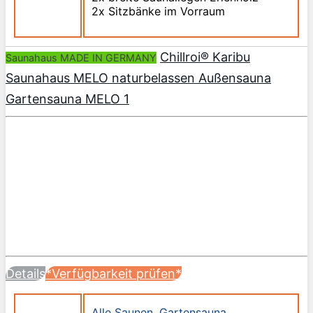
2x Sitzbänke im Vorraum
Chillroi® Karibu
Saunahaus MADE IN GERMANY
Saunahaus MELO naturbelassen Außensauna
Gartensauna MELO 1
Details
*Verfügbarkeit prüfen*
Alle Saunen
,
Gartensauna
,