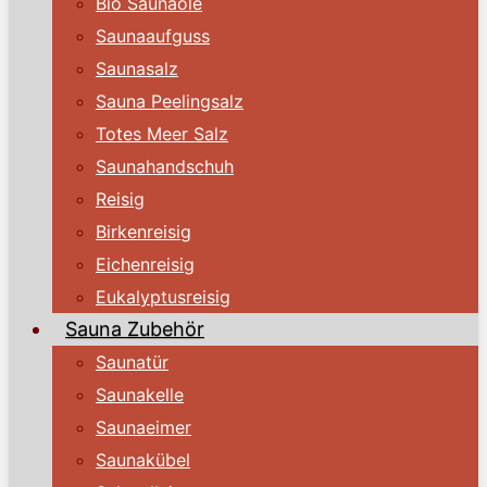
Bio Saunaöle
Saunaaufguss
Saunasalz
Sauna Peelingsalz
Totes Meer Salz
Saunahandschuh
Reisig
Birkenreisig
Eichenreisig
Eukalyptusreisig
Sauna Zubehör
Saunatür
Saunakelle
Saunaeimer
Saunakübel