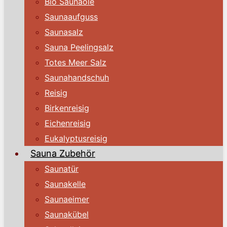
Bio Saunaöle
Saunaaufguss
Saunasalz
Sauna Peelingsalz
Totes Meer Salz
Saunahandschuh
Reisig
Birkenreisig
Eichenreisig
Eukalyptusreisig
Sauna Zubehör
Saunatür
Saunakelle
Saunaeimer
Saunakübel