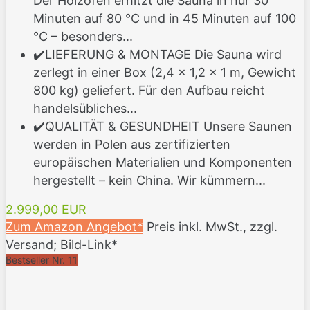
Der Holzofen erhitzt die Sauna in nur 30
Minuten auf 80 °C und in 45 Minuten auf 100
°C – besonders...
✔️LIEFERUNG & MONTAGE Die Sauna wird
zerlegt in einer Box (2,4 × 1,2 × 1 m, Gewicht
800 kg) geliefert. Für den Aufbau reicht
handelsübliches...
✔️QUALITÄT & GESUNDHEIT Unsere Saunen
werden in Polen aus zertifizierten
europäischen Materialien und Komponenten
hergestellt – kein China. Wir kümmern...
2.999,00 EUR
Zum Amazon Angebot*
Preis inkl. MwSt., zzgl.
Versand; Bild-Link*
Bestseller Nr. 11