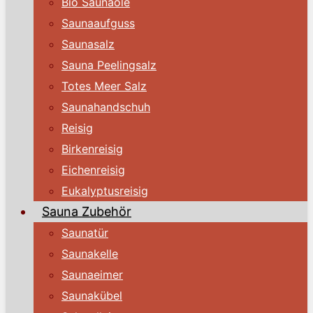
Bio Saunaöle
Saunaaufguss
Saunasalz
Sauna Peelingsalz
Totes Meer Salz
Saunahandschuh
Reisig
Birkenreisig
Eichenreisig
Eukalyptusreisig
Sauna Zubehör
Saunatür
Saunakelle
Saunaeimer
Saunakübel