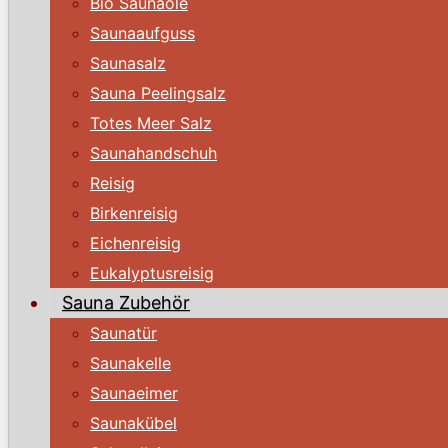
Bio Saunaöle
Saunaaufguss
Saunasalz
Sauna Peelingsalz
Totes Meer Salz
Saunahandschuh
Reisig
Birkenreisig
Eichenreisig
Eukalyptusreisig
Sauna Zubehör
Saunatür
Saunakelle
Saunaeimer
Saunakübel