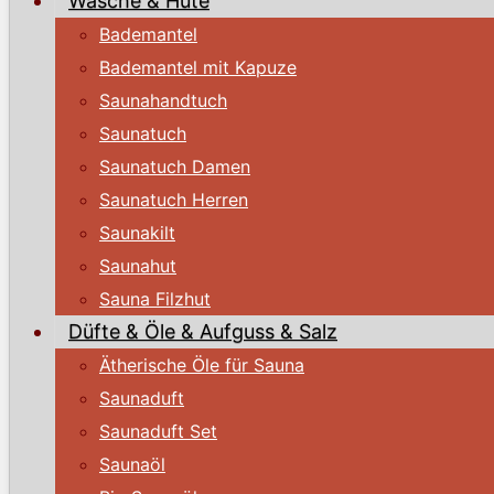
Wäsche & Hüte
Bademantel
Bademantel mit Kapuze
Saunahandtuch
Saunatuch
Saunatuch Damen
Saunatuch Herren
Saunakilt
Saunahut
Sauna Filzhut
Düfte & Öle & Aufguss & Salz
Ätherische Öle für Sauna
Saunaduft
Saunaduft Set
Saunaöl