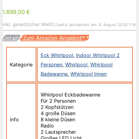
1.899,00 €
inkl. gesetzlicher MwSt.
Zuletzt aktualisiert am: 8. August 2026 1:16
Details
*Zum Amazon Angebot*
*
Eck Whirlpool
,
Indoor Whirlpool 2
Kategorie
Personen
,
Whirlpool
,
Whirlpool
Badewanne
,
Whirlpool Innen
Whirlpool Eckbadewanne
Für 2 Personen
2 Kopfstützen
4 große Düsen
Info
8 kleine Düsen
Radio
2 Lautsprecher
Großes LED Licht