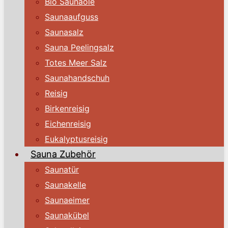
Bio Saunaöle
Saunaaufguss
Saunasalz
Sauna Peelingsalz
Totes Meer Salz
Saunahandschuh
Reisig
Birkenreisig
Eichenreisig
Eukalyptusreisig
Sauna Zubehör
Saunatür
Saunakelle
Saunaeimer
Saunakübel