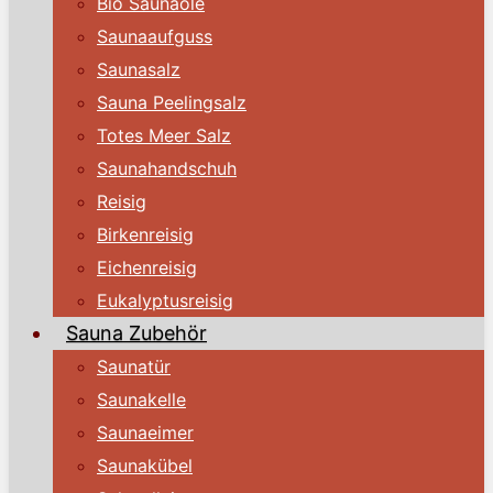
Bio Saunaöle
Saunaaufguss
Saunasalz
Sauna Peelingsalz
Totes Meer Salz
Saunahandschuh
Reisig
Birkenreisig
Eichenreisig
Eukalyptusreisig
Sauna Zubehör
Saunatür
Saunakelle
Saunaeimer
Saunakübel