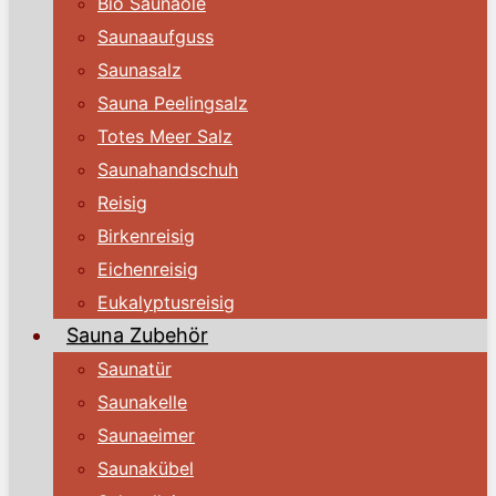
Bio Saunaöle
Saunaaufguss
Saunasalz
Sauna Peelingsalz
Totes Meer Salz
Saunahandschuh
Reisig
Birkenreisig
Eichenreisig
Eukalyptusreisig
Sauna Zubehör
Saunatür
Saunakelle
Saunaeimer
Saunakübel