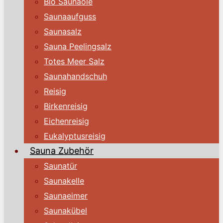
Bio Saunaöle
Saunaaufguss
Saunasalz
Sauna Peelingsalz
Totes Meer Salz
Saunahandschuh
Reisig
Birkenreisig
Eichenreisig
Eukalyptusreisig
Sauna Zubehör
Saunatür
Saunakelle
Saunaeimer
Saunakübel