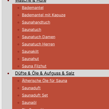
Wäsche & Hüte
Bademantel
Bademantel mit Kapuze
Saunahandtuch
Saunatuch
Saunatuch Damen
Saunatuch Herren
Saunakilt
Saunahut
Sauna Filzhut
Düfte & Öle & Aufguss & Salz
Ätherische Öle für Sauna
Saunaduft
Saunaduft Set
Saunaöl