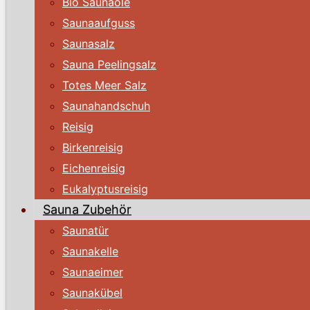
Bio Saunaöle
Saunaaufguss
Saunasalz
Sauna Peelingsalz
Totes Meer Salz
Saunahandschuh
Reisig
Birkenreisig
Eichenreisig
Eukalyptusreisig
Sauna Zubehör
Saunatür
Saunakelle
Saunaeimer
Saunakübel