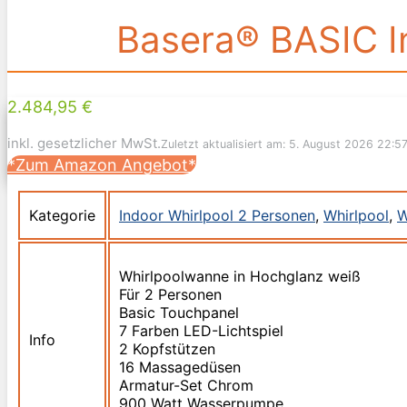
Basera® BASIC I
2.484,95 €
inkl. gesetzlicher MwSt.
Zuletzt aktualisiert am: 5. August 2026 22:5
*Zum Amazon Angebot*
Kategorie
Indoor Whirlpool 2 Personen
,
Whirlpool
,
W
Whirlpoolwanne in Hochglanz weiß
Für 2 Personen
Basic Touchpanel
7 Farben LED-Lichtspiel
Info
2 Kopfstützen
16 Massagedüsen
Armatur-Set Chrom
900 Watt Wasserpumpe