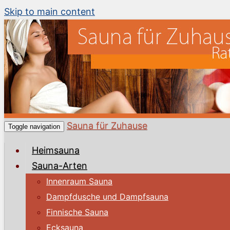
Skip to main content
Sauna für Zuhause
Toggle navigation
Heimsauna
Sauna-Arten
Innenraum Sauna
Dampfdusche und Dampfsauna
Finnische Sauna
Ecksauna