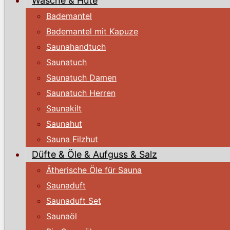
Wäsche & Hüte
Bademantel
Bademantel mit Kapuze
Saunahandtuch
Saunatuch
Saunatuch Damen
Saunatuch Herren
Saunakilt
Saunahut
Sauna Filzhut
Düfte & Öle & Aufguss & Salz
Ätherische Öle für Sauna
Saunaduft
Saunaduft Set
Saunaöl