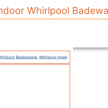
ndoor Whirlpool Badew
7
hirlpool Badewanne
,
Whirlpool Innen