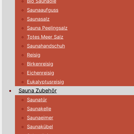
Bio Saunaöle
Saunaaufguss
Saunasalz
Sauna Peelingsalz
Totes Meer Salz
Saunahandschuh
Reisig
Birkenreisig
Eichenreisig
Eukalyptusreisig
Sauna Zubehör
Saunatür
Saunakelle
Saunaeimer
Saunakübel