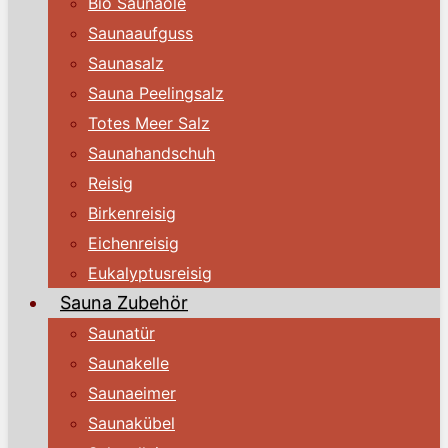
Bio Saunaöle
Saunaaufguss
Saunasalz
Sauna Peelingsalz
Totes Meer Salz
Saunahandschuh
Reisig
Birkenreisig
Eichenreisig
Eukalyptusreisig
Sauna Zubehör
Saunatür
Saunakelle
Saunaeimer
Saunakübel