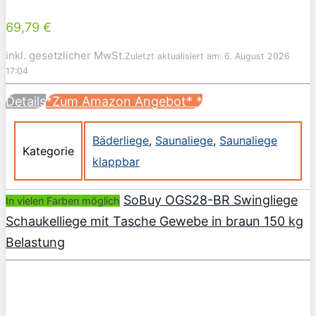
69,79 €
inkl. gesetzlicher MwSt.
Zuletzt aktualisiert am: 6. August 2026
17:04
Details
*Zum Amazon Angebot*
*
Bäderliege
,
Saunaliege
,
Saunaliege
Kategorie
klappbar
SoBuy OGS28-BR Swingliege
In vielen Farben möglich
Schaukelliege mit Tasche Gewebe in braun 150 kg
Belastung