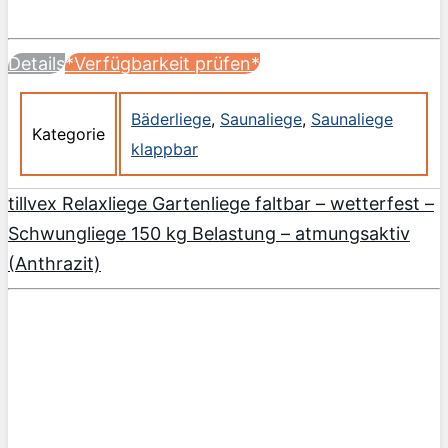
Details
*Verfügbarkeit prüfen*
Bäderliege
,
Saunaliege
,
Saunaliege
Kategorie
klappbar
tillvex Relaxliege Gartenliege faltbar – wetterfest –
Schwungliege 150 kg Belastung – atmungsaktiv
(Anthrazit)